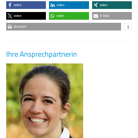
teilen
teilen
teilen
teilen
teilen
E-Mail
drucken
Ihre Ansprechpartnerin