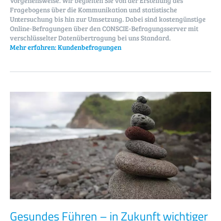
Vorgehensweise. Wir begleiten Sie von der Erstellung des
Fragebogens über die Kommunikation und statistische
Untersuchung bis hin zur Umsetzung. Dabei sind kostengünstige
Online-Befragungen über den CONSCIE-Befragungsserver mit
verschlüsselter Datenübertragung bei uns Standard.
Mehr erfahren:
Kundenbefragungen
Gesundes Führen – in Zukunft wichtiger