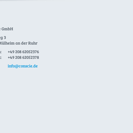
e GmbH
g 3
Mülheim an der Ruhr
:
+49 208 62052376
:
+49 208 62052378
info@conscie.de