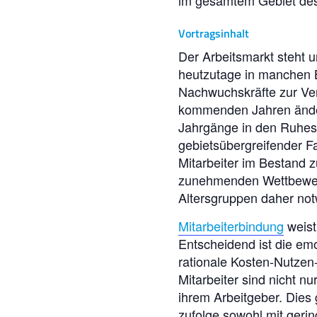
im gesamtem Gebiet des
Vortragsinhalt
Der Arbeitsmarkt steht 
heutzutage in manchen 
Nachwuchskräfte zur Ver
kommenden Jahren änder
Jahrgänge in den Ruhest
gebietsübergreifender F
Mitarbeiter im Bestand z
zunehmenden Wettbewerb
Altersgruppen daher no
Mitarbeiterbindung
weist
Entscheidend ist die em
rationale Kosten-Nutze
Mitarbeiter sind nicht nu
ihrem Arbeitgeber. Dies
zufolge sowohl mit geri