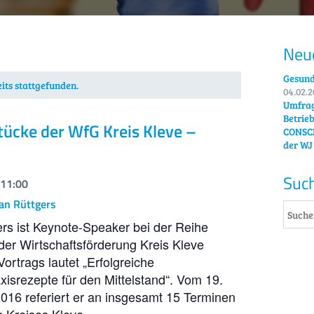
Neue
Gesund
its stattgefunden.
04.02.
Umfrag
Betrie
tücke der WfG Kreis Kleve –
CONSCI
der WJ
Suc
11:00
ian Rüttgers
gers ist Keynote-Speaker bei der Reihe
er Wirtschaftsförderung Kreis Kleve
ortrags lautet „Erfolgreiche
xisrezepte für den Mittelstand“. Vom 19.
2016 referiert er an insgesamt 15 Terminen