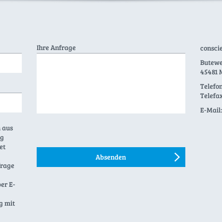
Ihre Anfrage
consci
Butewe
45481 
Telefon
Telefax
E-Mail:
 aus
ng
et
frage
per E-
g mit