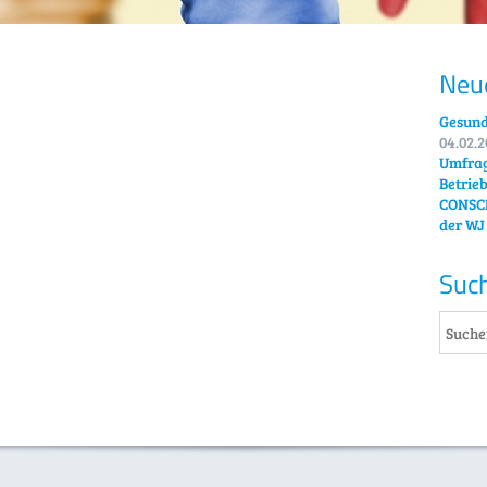
Neue
Gesund
04.02.
Umfrag
Betrie
CONSCI
der WJ
Suc