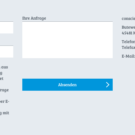
Ihre Anfrage
consci
Butewe
45481 
Telefon
Telefax
E-Mail:
 aus
ng
et
frage
per E-
g mit