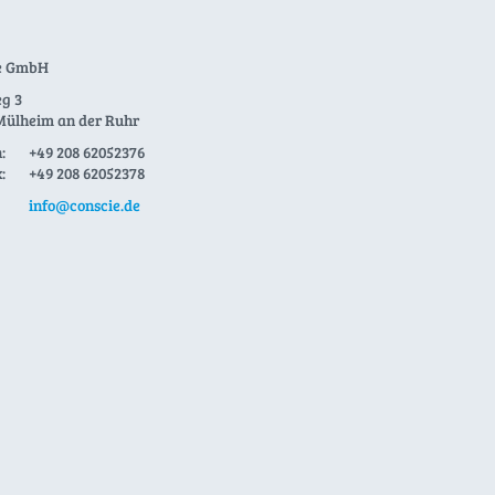
e GmbH
g 3
Mülheim an der Ruhr
:
+49 208 62052376
:
+49 208 62052378
info@conscie.de